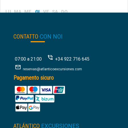
LU
MA
ME
GI
VE
SA
DO
20.00
€
da:
CONTATTO
CON NOI
07:00 a 21:00
+34 922 716 645
reservas@atlanticoexcursiones.com
Pagamento sicuro
ATLÁNTICO
EXCURSIONES