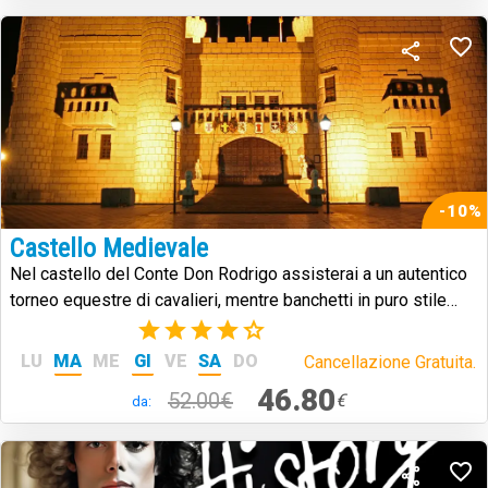
-10%
Castello Medievale
Nel castello del Conte Don Rodrigo assisterai a un autentico
torneo equestre di cavalieri, mentre banchetti in puro stile
medievale.
(7)
LU
MA
ME
GI
VE
SA
DO
Cancellazione Gratuita.
46.80
52.00€
€
da: