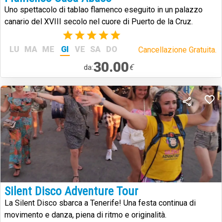
Uno spettacolo di tablao flamenco eseguito in un palazzo
canario del XVIII secolo nel cuore di Puerto de la Cruz.
(2)
LU
MA
ME
GI
VE
SA
DO
Cancellazione Gratuita.
30.00
€
da:
Silent Disco Adventure Tour
La Silent Disco sbarca a Tenerife! Una festa continua di
movimento e danza, piena di ritmo e originalità.