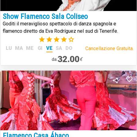
Show Flamenco Sala Coliseo
Goditi il meraviglioso spettacolo di danza spagnola e
flamenco diretto da Eva Rodríguez nel sud di Tenerife.
(1)
LU
MA
ME
GI
VE
SA
DO
Cancellazione Gratuita.
32.00
€
da:
Flamenco Casa Ábaco