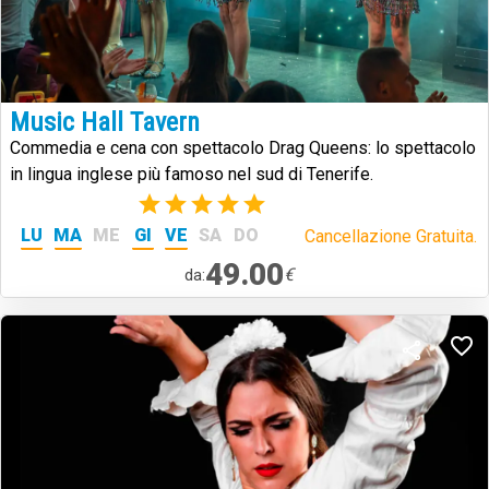
Music Hall Tavern
Commedia e cena con spettacolo Drag Queens: lo spettacolo
in lingua inglese più famoso nel sud di Tenerife.
(2)
LU
MA
ME
GI
VE
SA
DO
Cancellazione Gratuita.
49.00
€
da: