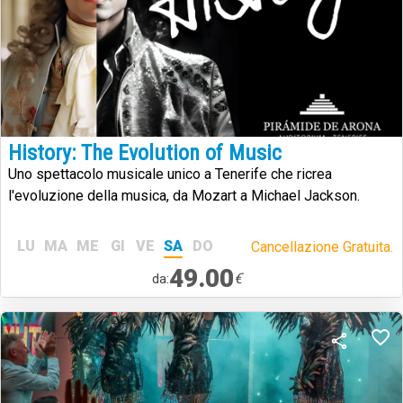
History: The Evolution of Music
Uno spettacolo musicale unico a Tenerife che ricrea
l'evoluzione della musica, da Mozart a Michael Jackson.
LU
MA
ME
GI
VE
SA
DO
Cancellazione Gratuita.
49.00
€
da: