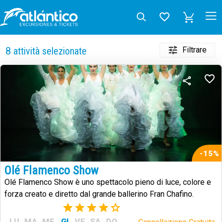
Filtrare
8
attività selezionate
-15%
Olé Flamenco Show
Olé Flamenco Show è uno spettacolo pieno di luce, colore e
forza creato e diretto dal grande ballerino Fran Chafino.
(3)
LU
MA
ME
GI
VE
SA
DO