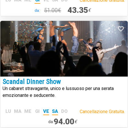
Cancellazione Gratuita.
43.35
51.00€
€
da:
Scandal Dinner Show
Un cabaret stravagante, unico e lussuoso per una serata
emozionante e seducente.
LU
MA
ME
GI
VE
SA
DO
Cancellazione Gratuita.
94.00
€
da: