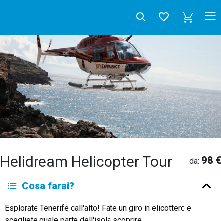
Helidream Helicopter Tour
98 €
da:
Deutsch
Cosa farai?
English
Español
Français
Italiano
Neerlandés
Esplorate Tenerife dall'alto! Fate un giro in elicottero e
Русский
scegliete quale parte dell'isola scoprire.