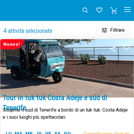
Filtrare
4
attività selezionate
Nuovo!
Tour in tuk tuk Costa Adeje e sud di
Tenerife
Scoprite il sud di Tenerife a bordo di un tuk-tuk: Costa Adeje
e i suoi luoghi più spettacolari.
LU
MA
ME
GI
VE
SA
DO