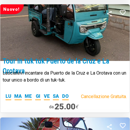
Nuovo!
Tour in tuk tuk Puerto de la Cruz e La
Orotava
Lasciatevi incantare da Puerto de la Cruz e La Orotava con un
tour unico a bordo di un tuk-tuk.
LU
MA
ME
GI
VE
SA
DO
Cancellazione Gratuita.
25.00
€
da: