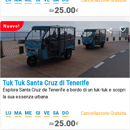
Cancellazione Gratuita.
25.00
€
da:
Nuovo!
Tuk Tuk Santa Cruz di Tenerife
Esplora Santa Cruz de Tenerife a bordo di un tuk-tuk e scopri
la sua essenza urbana.
LU
MA
ME
GI
VE
SA
DO
Cancellazione Gratuita.
25.00
€
da: