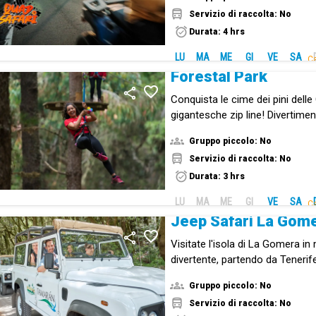
Servizio di raccolta: No
Durata: 4 hrs
LU
MA
ME
GI
VE
SA
Ca
Forestal Park
Conquista le cime dei pini delle
gigantesche zip line! Divertimen
avventura in mezzo alla natura.
Gruppo piccolo: No
Servizio di raccolta: No
Durata: 3 hrs
LU
MA
ME
GI
VE
SA
Ca
Jeep Safari La Gom
Visitate l'isola di La Gomera i
divertente, partendo da Tenerif
Gruppo piccolo: No
Servizio di raccolta: No