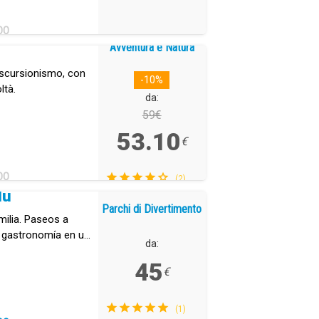
DO
Avventura e Natura
e escursionismo, con
-10%
oltà.
da:
59€
53.10
€
DO
(2)
dú
Parchi di Divertimento
milia. Paseos a
e gastronomía en un
da:
.
45
€
(1)