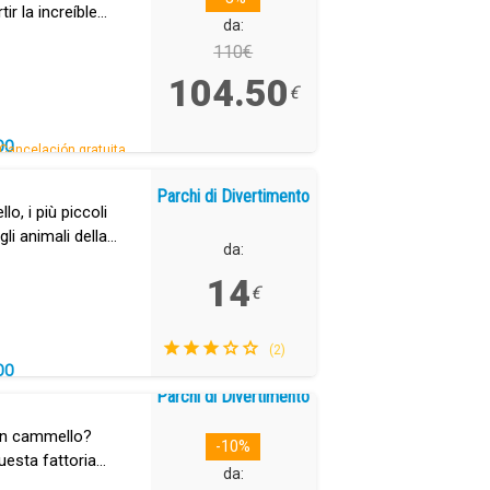
ir la increíble
da:
e.
110€
104.50
€
DO
Cancelación gratuita.
Parchi di Divertimento
o, i più piccoli
li animali della
da:
14
€
(2)
DO
Parchi di Divertimento
 in cammello?
-10%
uesta fattoria
da:
ne delle Isole