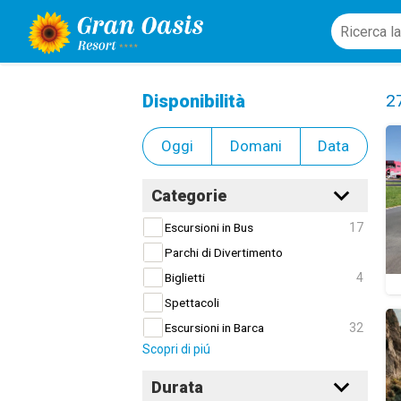
Avventura e Natura
Cl
Disponibilità
2
Oggi
Domani
Data
Categorie
17
Escursioni in Bus
Parchi di Divertimento
4
Biglietti
Spettacoli
32
Escursioni in Barca
Scopri di piú
Durata