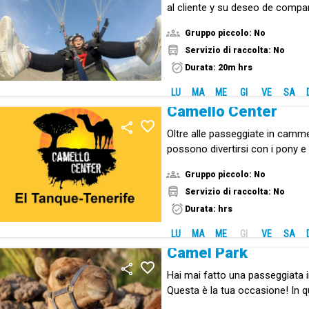
al cliente y su deseo de compart
sensación de volar en parapent
Gruppo piccolo: No
Servizio di raccolta: No
Durata: 20m hrs
LU
MA
ME
GI
VE
SA
Camello Center
Oltre alle passeggiate in cammell
possono divertirsi con i pony e g
fattoria.
Gruppo piccolo: No
Servizio di raccolta: No
Durata: hrs
LU
MA
ME
GI
VE
SA
Camel Park
Hai mai fatto una passeggiata
Questa è la tua occasione! In q
troverete anche specie autocto