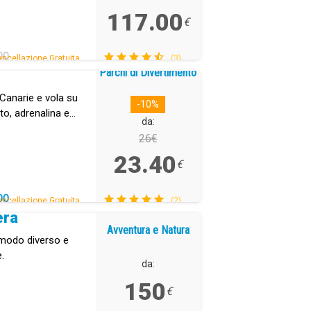
117.00
€
DO
ncellazione Gratuita.
(3)
Parchi di Divertimento
 Canarie e vola su
-10%
to, adrenalina e
da:
26€
23.40
€
DO
ncellazione Gratuita.
(2)
era
Avventura e Natura
n modo diverso e
e.
da:
150
€