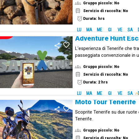
Gruppo piccolo: No
Canarie.
Servizio di raccolta: No
Durata: hrs
LU
MA
ME
GI
VE
SA
NUOVO!
Adventure Hunt Es
L'esperienza di Tenerife che t
passeggiata convenzionale in un
misteri.
Gruppo piccolo: No
Servizio di raccolta: No
Durata: 2 hrs
LU
MA
ME
GI
VE
SA
Ca
Moto Tour Tenerife
Scoprite Tenerife su due ruot
Tenerife.
Gruppo piccolo: No
Servizio di raccolta: No