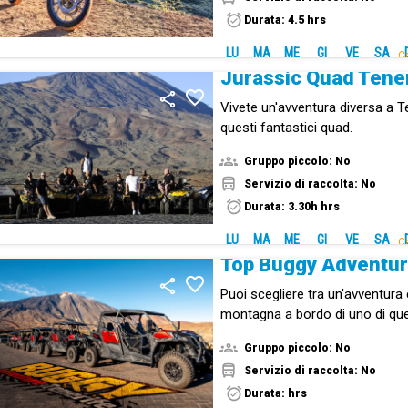
Durata: 4.5 hrs
LU
MA
ME
GI
VE
SA
C
Jurassic Quad Tene
Vivete un'avventura diversa a T
questi fantastici quad.
Gruppo piccolo: No
Servizio di raccolta: No
Durata: 3.30h hrs
LU
MA
ME
GI
VE
SA
C
Top Buggy Adventu
Puoi scegliere tra un'avventura 
montagna a bordo di uno di que
Gruppo piccolo: No
Servizio di raccolta: No
Durata: hrs