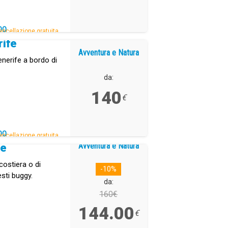
DO
ancellazione gratuita.
rife
Avventura e Natura
enerife a bordo di
da:
140
€
DO
ancellazione gratuita.
Avventura e Natura
re
costiera o di
-10%
sti buggy.
da:
160€
144.00
€