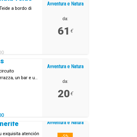
Avventura e Natura
 Teide a bordo di
da:
61
€
DO
as
Avventura e Natura
ircuito
rrazza, un bar e un
da:
20
€
DO
Avventura e Natura
nerife
u exquisita atención
-5%