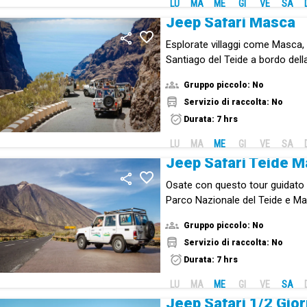
LU
MA
ME
GI
VE
SA
Jeep Safari Masca
Esplorate villaggi come Masca,
Santiago del Teide a bordo dell
Gruppo piccolo: No
Servizio di raccolta: No
Durata: 7 hrs
LU
MA
ME
GI
VE
SA
Jeep Safari Teide 
Osate con questo tour guidato i
Parco Nazionale del Teide e Masc
speciale di Tenerife.
Gruppo piccolo: No
Servizio di raccolta: No
Durata: 7 hrs
LU
MA
ME
GI
VE
SA
Jeep Safari 1/2 Gio