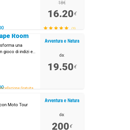
18€
16.20
€
DO
(3)
cape Room
Avventura e Natura
rasforma una
 gioco di indizi e
da:
19.50
€
DO
ncellazione Gratuita.
Avventura e Natura
e con Moto Tour
da:
200
€