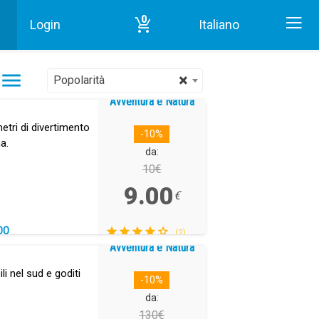
0
Login
Italiano
Inizio
Avventura e Natura in Tenerife
×
Popolarità
Avventura e Natura
etri di divertimento
-10%
a.
da:
10€
9.00
€
DO
(2)
Avventura e Natura
ili nel sud e goditi
-10%
da:
130€