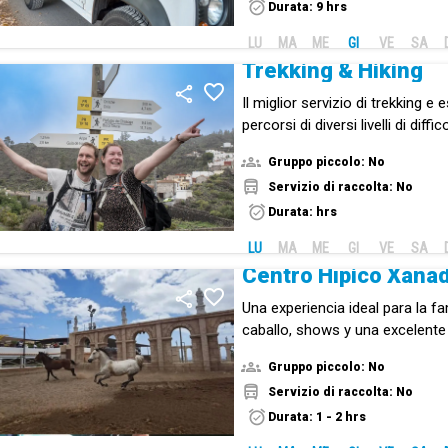
Durata: 9 hrs
LU
MA
ME
GI
VE
SA
Trekking & Hiking
Il miglior servizio di trekking 
percorsi di diversi livelli di diffic
Gruppo piccolo: No
Servizio di raccolta: No
Durata: hrs
LU
MA
ME
GI
VE
SA
Centro Hípico Xana
Una experiencia ideal para la fa
caballo, shows y una excelent
centro hípico único en Tenerife
Gruppo piccolo: No
Servizio di raccolta: No
Durata: 1 - 2 hrs