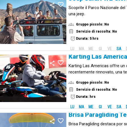
Scoprite il Parco Nazionale del
una jeep.
Gruppo piccolo: No
Servizio di raccolta: No
Durata: 5 hrs
LU
MA
ME
GI
VE
SA
Karting Las Améric
Karting Las Americas offre un c
recentemente rinnovato, una te
ristorante per tutta la famiglia.
Gruppo piccolo: No
Servizio di raccolta: No
Durata: hrs
LU
MA
ME
GI
VE
SA
Brisa Paragliding Te
Brisa Paragliding destaca por s