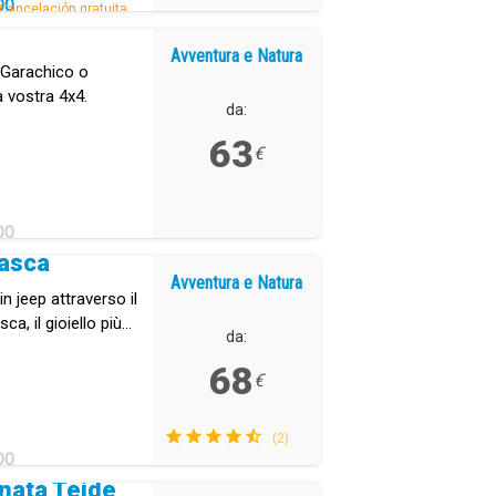
DO
Cancelación gratuita.
Avventura e Natura
 Garachico o
a vostra 4x4.
da:
63
€
DO
Masca
Avventura e Natura
n jeep attraverso il
a, il gioiello più
da:
68
€
(2)
DO
rnata Teide