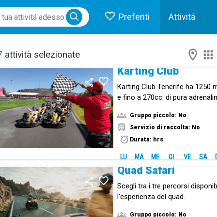
Preferiti
Attivitá
ose menu
7
attività selezionate
Karting Club
Karting Club Tenerife ha 1250 m
e fino a 270cc. di pura adrenalin
Gruppo piccolo: No
Servizio di raccolta: No
Durata: hrs
LU
MA
ME
GI
VE
SA
Quad Safari
Scegli tra i tre percorsi disponib
l'esperienza del quad.
Gruppo piccolo: No