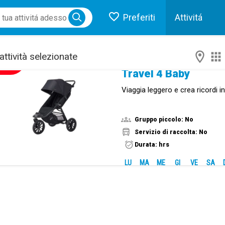
Preferiti
Attivitá
Inizio
ose menu
attività selezionate
NUOVO!
Travel 4 Baby
Viaggia leggero e crea ricordi i
Gruppo piccolo: No
Servizio di raccolta: No
Durata: hrs
LU
MA
ME
GI
VE
SA