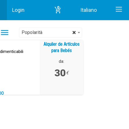
0
Login
Italiano
Alquiler de Artículos para Bebés in Tenerife
×
Popolarità
Alquiler de Artículos
para Bebés
ndimenticabili
da:
30
€
DO