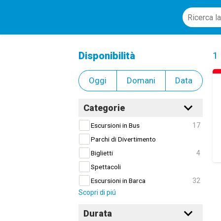
Alquiler de Artículos para Bebés
Cl
Disponibilità
1
Oggi
Domani
Data
Categorie
17
Escursioni in Bus
Parchi di Divertimento
4
Biglietti
Spettacoli
32
Escursioni in Barca
Scopri di piú
Durata