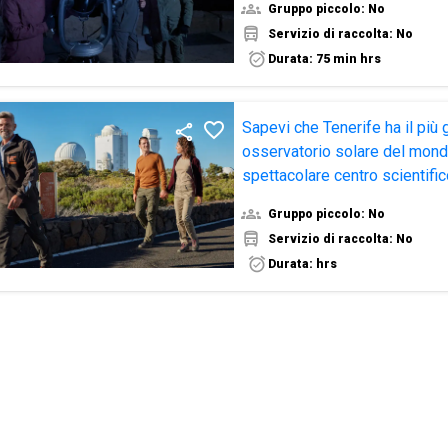
Gruppo piccolo: No
Servizio di raccolta: No
Durata: 75 min hrs
Osservatorio Astrof
LU
MA
ME
GI
VE
SA
Ca
Sapevi che Tenerife ha il più
osservatorio solare del mon
spettacolare centro scientific
Gruppo piccolo: No
Servizio di raccolta: No
Durata: hrs
LU
MA
ME
GI
VE
SA