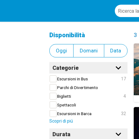
Funivia e Osservatorio
Cl
Disponibilità
3
Oggi
Domani
Data
Categorie
17
Escursioni in Bus
Parchi di Divertimento
4
Biglietti
Spettacoli
32
Escursioni in Barca
Scopri di piú
Durata