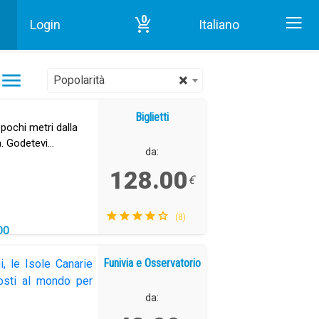
0
Login
Italiano
Inizio
Funivia e Osservatorio in Tenerife
×
Popolarità
Biglietti
 pochi metri dalla
a. Godetevi
da:
128.00
€
(8)
DO
onomica
Funivia e Osservatorio
i, le Isole Canarie
posti al mondo per
da: