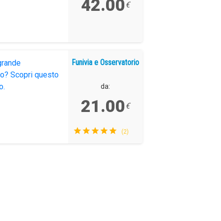
42.00
€
ísico
DO
ncellazione Gratuita.
Funivia e Osservatorio
 grande
do? Scopri questo
o.
da:
21.00
€
(2)
DO