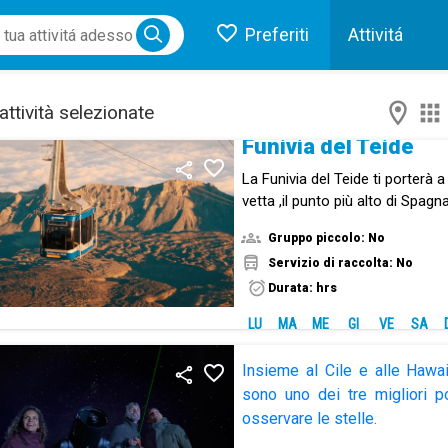
Preferiti
Attivitá
ose menu
attività selezionate
Funivia del Teide
La Funivia del Teide ti porterà a
vetta ,il punto più alto di Spagn
l'immensità del paesaggio.
Gruppo piccolo: No
Servizio di raccolta: No
Durata: hrs
LU
MA
ME
GI
VE
SA
Osservazione Astr
Insieme al Cile e alle Hawai
sono uno dei tre migliori 
osservare le stelle.