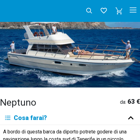
Neptuno
63 €
da:
Deutsch
Cosa farai?
English
Español
Français
Italiano
Neerlandés
A bordo di questa barca da diporto potrete godere di una
Русский
navigazione lungo la costa sud di Tenerife in un piccolo