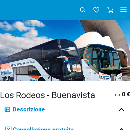
Los Rodeos - Buenavista
0 €
da:
Deutsch
Descrizione
English
Español
Français
Italiano
Neerlandés
Русский
Cancellazione gratuita