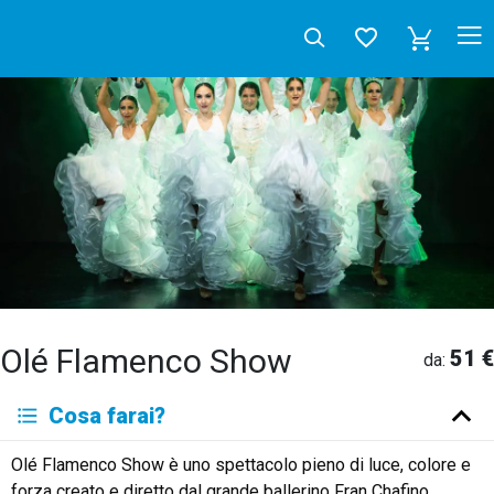
Olé Flamenco Show
51 €
da:
Deutsch
Cosa farai?
English
Español
Français
Italiano
Neerlandés
Olé Flamenco Show è uno spettacolo pieno di luce, colore e
Русский
forza creato e diretto dal grande ballerino Fran Chafino.