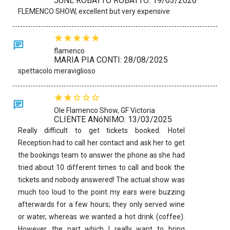
JUNE ROBATTO ROBATTO: 19/03/2026
FLEMENCO SHOW, excellent but very expensive
flamenco
MARIA PIA CONTI: 28/08/2025
spettacolo meraviglioso
Ole Flamenco Show, GF Victoria
CLIENTE ANóNIMO: 13/03/2025
Really difficult to get tickets booked. Hotel
Reception had to call her contact and ask her to get
the bookings team to answer the phone as she had
tried about 10 different times to call and book the
tickets and nobody answered! The actual show was
much too loud to the point my ears were buzzing
afterwards for a few hours; they only served wine
or water, whereas we wanted a hot drink (coffee).
However, the part which I really want to bring