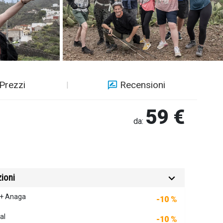
Prezzi
Recensioni
59 €
da:
ioni
 + Anaga
-10 %
al
-10 %