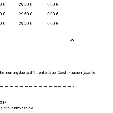
0 €
29.50 €
0.00 €
0 €
29.50 €
0.00 €
0 €
29.50 €
0.00 €
Easy to book through the site. Sometimes bit late in the morning due to different pick up. Good excursion (excellent the trekking one). Good guides, especially Elias. Probably more explanation would be good in advance, it should be provided at least at the time of the reservation (for examples suggestion to bring water or the duration of the trekking excursion)
2018
alor que hizo ese dia