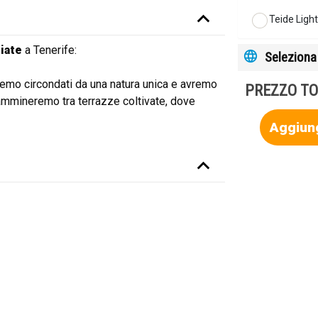
Teide Ligh
giate
a Tenerife:
Seleziona 
remo circondati da una natura unica e avremo
PREZZO TO
cammineremo tra terrazze coltivate, dove
Aggiung