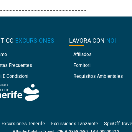
NTICO
EXCURSIONES
LAVORA CON
NOI
iamo
Afiliados
ntas Frecuentes
Fornitori
i E Condizioni
Requisitos Ambientales
Excursiones Tenerife
Excursiones Lanzarote
SpinOff Trave
Atlantic Dolphin Travel - CIF: B-38587580 - I.AV-0000092.3