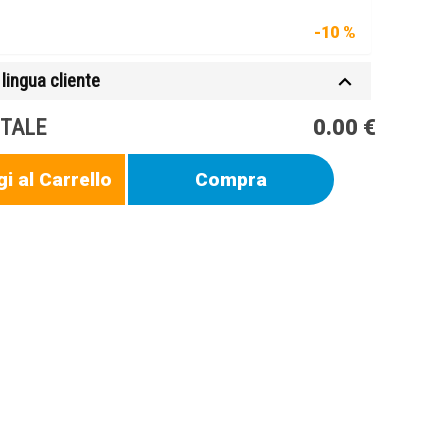
t
-10 %
lingua cliente
TALE
0.00 €
i al Carrello
Compra