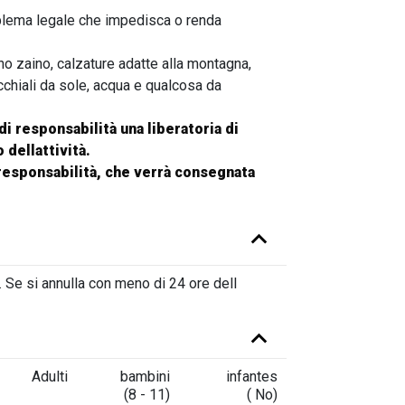
oblema legale che impedisca o renda
o zaino, calzature adatte alla montagna,
cchiali da sole, acqua e qualcosa da
i responsabilità una liberatoria di
 dellattività.
 responsabilità, che verrà consegnata
à. Se si annulla con meno di 24 ore dell
Adulti
bambini
infantes
(8 - 11)
( No)