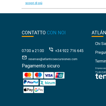
scopri di piú
CONTATTO
CON NOI
ATLÁ
Chi S
07:00 a 21:00
+34 922 716 645
Pregu
reservas@atlanticoexcursiones.com
Termin
Pagamento sicuro