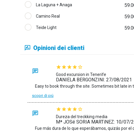
La Laguna + Anaga
59.0
Camino Real
59.0
Teide Light
59.0
Opinioni dei clienti
Good excursion in Tenerife
DANIELA BERGONZINI: 27/08/2021
scopri di piú
Dureza del treckking media
Mª JOSé SORIA MARTíNEZ: 10/07/
Fue más dura de lo que esperábamos, quizás por el c