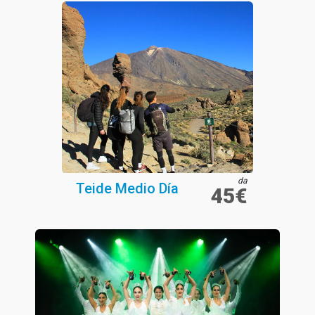
da
Teide Medio Día
45€