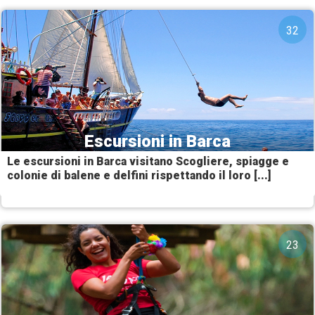
32
Escursioni in Barca
Le escursioni in Barca visitano Scogliere, spiagge e
colonie di balene e delfini rispettando il loro [...]
23