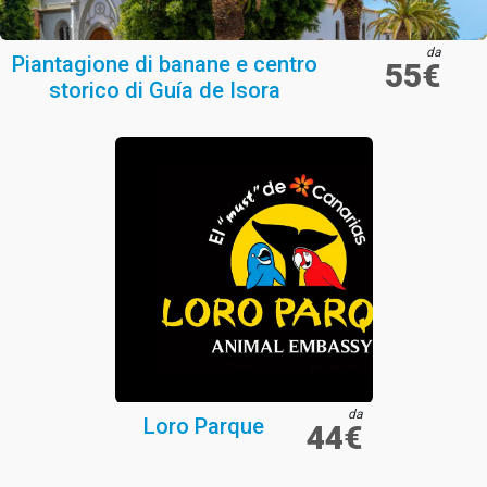
da
Piantagione di banane e centro
55€
storico di Guía de Isora
da
Loro Parque
44€