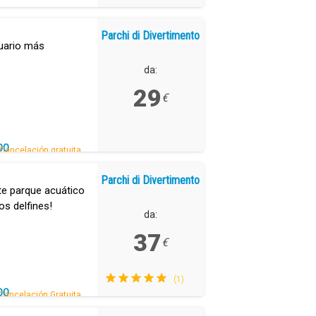
Parchi di Divertimento
uario más
da:
29
€
DO
Cancelación gratuita.
Parchi di Divertimento
te parque acuático
os delfines!
da:
37
€
(1)
DO
Cancelación Gratuita.