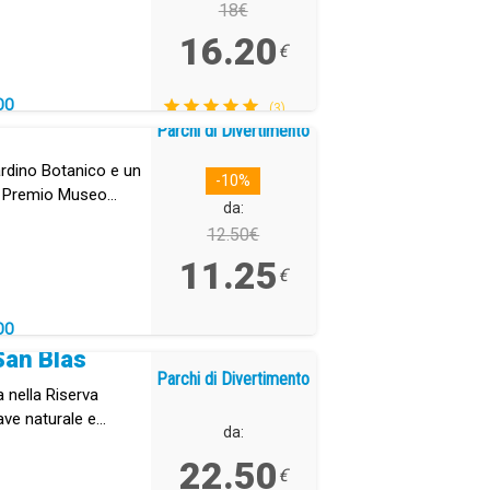
18€
16.20
€
DO
(3)
Parchi di Divertimento
ardino Botanico e un
-10%
l Premio Museo
da:
12.50€
11.25
€
DO
San Blas
Parchi di Divertimento
a nella Riserva
ave naturale e
da:
e combina storia,
22.50
à.
€