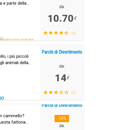
a e parte della
da:
10.70
€
(6)
DO
ncellazione Gratuita.
Parchi di Divertimento
o, i più piccoli
li animali della
da:
14
€
(2)
DO
Parchi di Divertimento
 in cammello?
-10%
uesta fattoria
da:
ne delle Isole