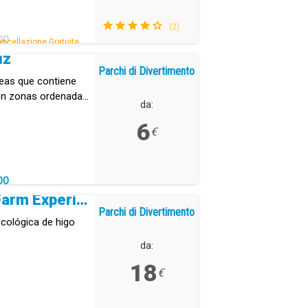
(2)
DO
ncellazione Gratuita.
uz
Parchi di Divertimento
reas que contiene
 en zonas ordenadas
da:
6
€
DO
Tuno Canarias Eco Farm Experience
Parchi di Divertimento
cológica de higo
da:
18
€