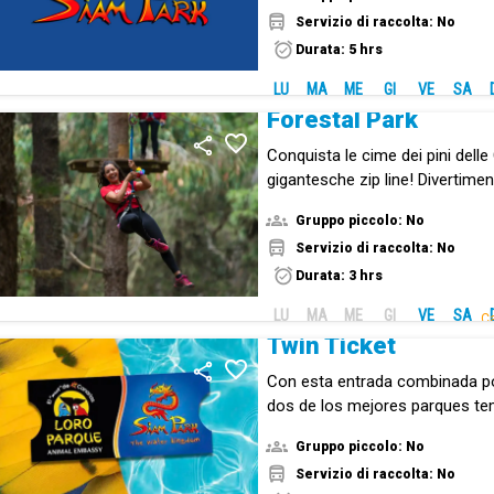
Servizio di raccolta: No
Durata: 5 hrs
LU
MA
ME
GI
VE
SA
Forestal Park
Conquista le cime dei pini delle
gigantesche zip line! Divertimen
avventura in mezzo alla natura.
Gruppo piccolo: No
Servizio di raccolta: No
Durata: 3 hrs
LU
MA
ME
GI
VE
SA
Ca
Twin Ticket
Con esta entrada combinada p
dos de los mejores parques te
mundo: Loro Parque y Siam Par
Gruppo piccolo: No
Servizio di raccolta: No