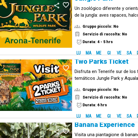
Un zoológico diferente y orien
de la jungla: aves rapaces, halc
animales exóticos de todo tipo
Gruppo piccolo: No
Servizio di raccolta: No
Durata: 4 - 5 hrs
LU
MA
ME
GI
VE
SA
Two Parks Ticket
Disfruta en Tenerife sur de lo
temáticos Jungle Park y Aqual
entrada combinada.
Gruppo piccolo: No
Servizio di raccolta: No
Durata: 6 hrs
LU
MA
ME
GI
VE
SA
Banana Experience
Visita una piantagione di banan