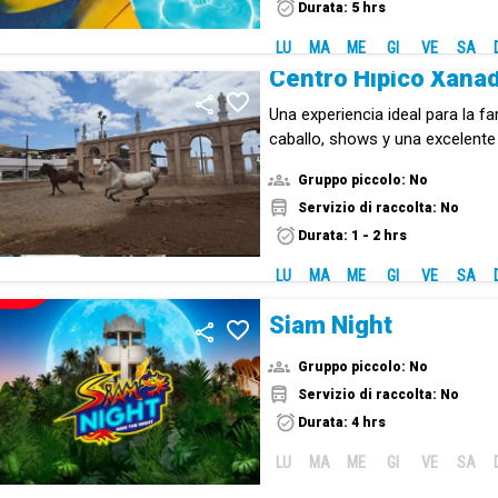
Durata: 5 hrs
LU
MA
ME
GI
VE
SA
Centro Hípico Xana
Una experiencia ideal para la fa
caballo, shows y una excelent
centro hípico único en Tenerife
Gruppo piccolo: No
Servizio di raccolta: No
Durata: 1 - 2 hrs
LU
MA
ME
GI
VE
SA
NUOVO!
Siam Night
Gruppo piccolo: No
Servizio di raccolta: No
Durata: 4 hrs
LU
MA
ME
GI
VE
SA