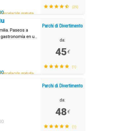
(25)
DO
Cancelación gratuita.
dú
Parchi di Divertimento
milia. Paseos a
e gastronomía en un
da:
.
45
€
(1)
DO
Cancelación gratuita.
Parchi di Divertimento
da:
48
€
DO
(1)