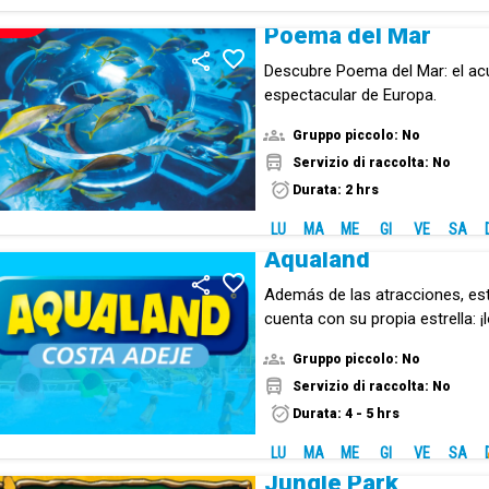
NUOVO!
Poema del Mar
Descubre Poema del Mar: el ac
espectacular de Europa.
Gruppo piccolo: No
Servizio di raccolta: No
Durata: 2 hrs
LU
MA
ME
GI
VE
SA
Aqualand
Además de las atracciones, es
cuenta con su propia estrella: ¡l
Gruppo piccolo: No
Servizio di raccolta: No
Durata: 4 - 5 hrs
LU
MA
ME
GI
VE
SA
Jungle Park