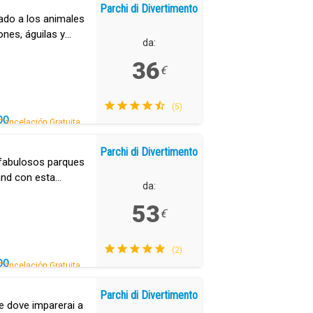
Parchi di Divertimento
tado a los animales
ones, águilas y
da:
.
36
€
(5)
DO
Cancelación Gratuita.
Parchi di Divertimento
s fabulosos parques
and con esta
da:
53
€
(2)
DO
Cancelación Gratuita.
Parchi di Divertimento
e dove imparerai a