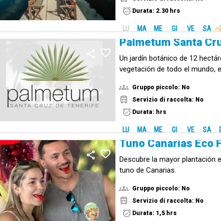
Durata: 2.30 hrs
LU
MA
ME
GI
VE
SA
Ca
Palmetum Santa Cr
Un jardín botánico de 12 hectá
vegetación de todo el mundo,
por continentes.
Gruppo piccolo: No
Servizio di raccolta: No
Durata: hrs
LU
MA
ME
GI
VE
SA
NUOVO!
Descubre la mayor plantación e
tuno de Canarias.
Gruppo piccolo: No
Servizio di raccolta: No
Durata: 1,5 hrs