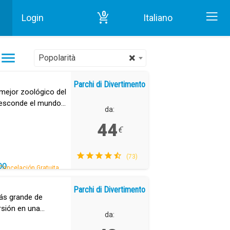
0
Login
Italiano
Inizio
Parchi di Divertimento in Tenerife
×
Popolarità
Parchi di Divertimento
mejor zoológico del
 esconde el mundo
da:
44
€
(73)
DO
Cancelación Gratuita.
Parchi di Divertimento
ás grande de
ersión en una
da: