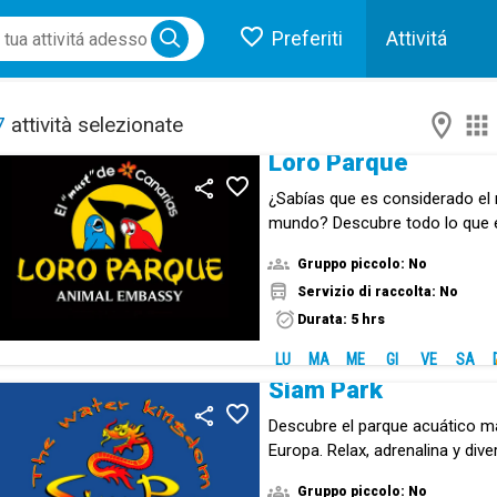
Preferiti
Attivitá
ose menu
7
attività selezionate
Loro Parque
¿Sabías que es considerado el 
mundo? Descubre todo lo que
animal.
Gruppo piccolo: No
Servizio di raccolta: No
Durata: 5 hrs
LU
MA
ME
GI
VE
SA
Siam Park
Descubre el parque acuático m
Europa. Relax, adrenalina y div
experiencia inolvodable.
Gruppo piccolo: No