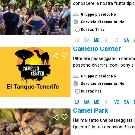
conoscere la nostra frutta tipic
storia delle Isole Canarie.
Gruppo piccolo: No
Servizio di raccolta: No
Durata: 1 hrs
LU
MA
ME
GI
VE
SA
Ca
Camello Center
Oltre alle passeggiate in cammell
possono divertirsi con i pony e g
fattoria.
Gruppo piccolo: No
Servizio di raccolta: No
Durata: hrs
LU
MA
ME
GI
VE
SA
Camel Park
Hai mai fatto una passeggiata
Questa è la tua occasione! In q
troverete anche specie autocto