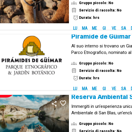
Gruppo piccolo: No
Canarie.
Servizio di raccolta: No
Durata: hrs
LU
MA
ME
GI
VE
SA
Pirámide de Güímar
Al suo interno si trovano un Gi
Parco Etnografico, nominato a
Europeo del 2017.
Gruppo piccolo: No
Servizio di raccolta: No
Durata: hrs
LU
MA
ME
GI
VE
SA
NUOVO!
Reserva Ambiental 
Immergiti in un'esperienza unic
Ambientale di San Blas, un'encl
culturale nel sud di Tenerife ch
Gruppo piccolo: No
paesaggi vulcanici e biodiversit
Servizio di raccolta: No