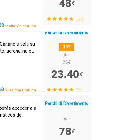
48
€
(39)
DO
Cancelación gratuita.
Parchi di Divertimento
 Canarie e vola su
-10%
to, adrenalina e
da:
26€
23.40
€
DO
ncellazione Gratuita.
(2)
Parchi di Divertimento
odrás acceder a a
máticos del
da:
k.
78
€