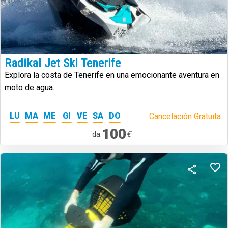
Radikal Jet Ski Tenerife
Explora la costa de Tenerife en una emocionante aventura en
moto de agua.
LU
MA
ME
GI
VE
SA
DO
Cancelación Gratuita.
100
€
da: