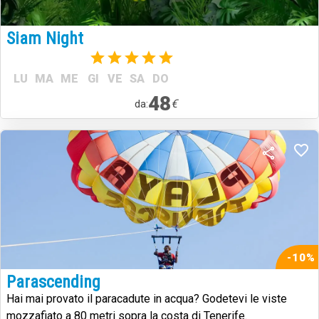
Siam Night
(1)
LU
MA
ME
GI
VE
SA
DO
48
€
da:
-10%
Parascending
Hai mai provato il paracadute in acqua? Godetevi le viste
mozzafiato a 80 metri sopra la costa di Tenerife.