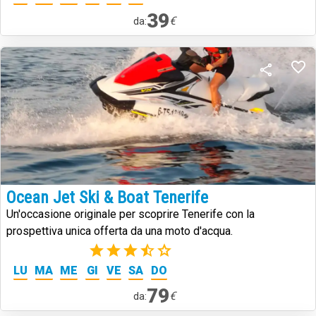
39
€
da:
Ocean Jet Ski & Boat Tenerife
Un'occasione originale per scoprire Tenerife con la
prospettiva unica offerta da una moto d'acqua.
(2)
LU
MA
ME
GI
VE
SA
DO
79
€
da: