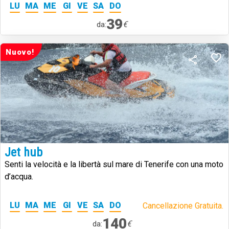
LU
MA
ME
GI
VE
SA
DO
39
€
da:
Nuovo!
Jet hub
Senti la velocità e la libertà sul mare di Tenerife con una moto
d’acqua.
LU
MA
ME
GI
VE
SA
DO
Cancellazione Gratuita.
140
€
da: