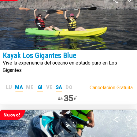
Kayak Los Gigantes Blue
Vive la experiencia del océano en estado puro en Los
Gigantes
LU
MA
ME
GI
VE
SA
DO
Cancelación Gratuita.
35
€
da:
Nuovo!