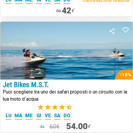
Cancellazione Gratuita.
42
€
da:
-10%
Jet Bikes M.S.T.
Puoi scegliere tra uno dei safari proposti o un circuito con la
tua moto d´acqua.
(2)
LU
MA
ME
GI
VE
SA
DO
54.00
60€
€
da: