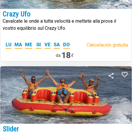
Crazy Ufo
Cavalcate le onde a tutta velocità e mettete alla prova il
vostro equilibrio sul Crazy Ufo.
LU
MA
ME
GI
VE
SA
DO
Cancelación gratuita.
18
€
da:
Slider