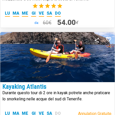
(1)
LU
MA
ME
GI
VE
SA
DO
54.00
60€
€
da:
Kayaking Atlantis
Durante questo tour di 2 ore in kayak potrete anche praticare
lo snorkeling nelle acque del sud di Tenerife.
LU
MA
ME
GI
VE
SA
DO
Annulation Gratuite.