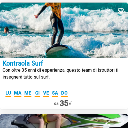
Kontraola Surf
Con oltre 35 anni di esperienza, questo team di istruttori ti
insegnerà tutto sul surf.
LU
MA
ME
GI
VE
SA
DO
35
€
da: