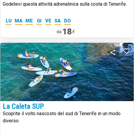
Godetevi questa attività adrenalinica sulla costa di Tenerife.
LU
MA
ME
GI
VE
SA
DO
18
€
da:
La Caleta SUP
Scoprite il volto nascosto del sud di Tenerife in un modo
diverso.