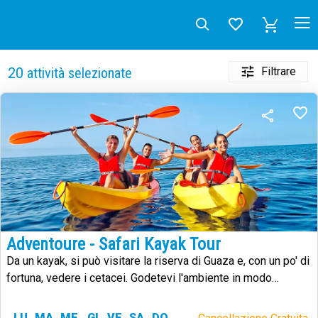
Filtrare
20
attività selezionate
Adventoure - Safari Kayak Tour
Da un kayak, si può visitare la riserva di Guaza e, con un po' di
fortuna, vedere i cetacei. Godetevi l'ambiente in modo
sostenibile.
LU
MA
ME
GI
VE
SA
DO