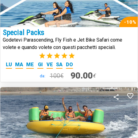
-10%
Special Packs
Godetevi Parascending, Fly Fish e Jet Bike Safari come
volete e quando volete con questi pacchetti speciali.
(2)
LU
MA
ME
GI
VE
SA
DO
90.00
100€
€
da: