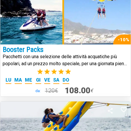
-10%
Booster Packs
Pacchetti con una selezione delle attività acquatiche più
popolari, ad un prezzo molto speciale, per una giornata piena
di emozioni!
(1)
LU
MA
ME
GI
VE
SA
DO
108.00
120€
€
da: