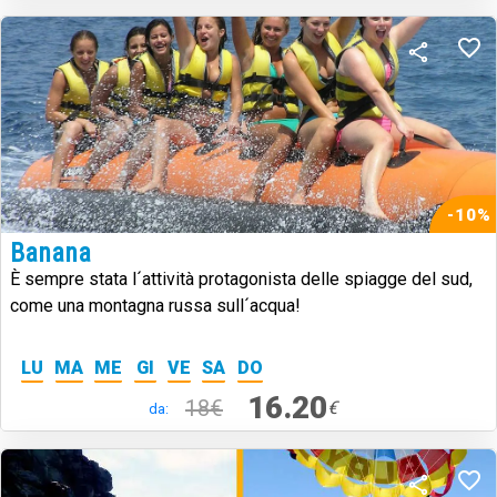
-10%
Banana
È sempre stata l´attività protagonista delle spiagge del sud,
come una montagna russa sull´acqua!
LU
MA
ME
GI
VE
SA
DO
16.20
18€
€
da: