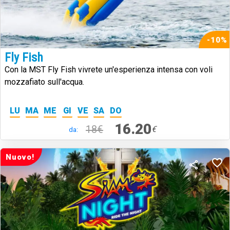
-10%
Fly Fish
Con la MST Fly Fish vivrete un'esperienza intensa con voli
mozzafiato sull'acqua.
LU
MA
ME
GI
VE
SA
DO
16.20
18€
€
da:
Nuovo!