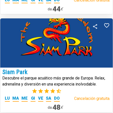
Cancelación Gratuita.
44
€
da:
Siam Park
Descubre el parque acuático más grande de Europa. Relax,
adrenalina y diversión en una experiencia inolvodable.
(39)
LU
MA
ME
GI
VE
SA
DO
Cancelación gratuita.
48
€
da: