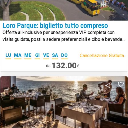
Loro Parque: biglietto tutto compreso
Offerta all-inclusive per unesperienza VIP completa con
visita guidata, posti a sedere preferenziali e cibo e bevande
illimitati per tutta la durata della visita.
LU
MA
ME
GI
VE
SA
DO
Cancellazione Gratuita.
132.00
€
da: