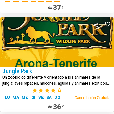
37
€
da:
Jungle Park
Un zoológico diferente y orientado a los animales de la
jungla: aves rapaces, halcones, águilas y animales exóticos
de todo tipo.
(5)
LU
MA
ME
GI
VE
SA
DO
Cancelación Gratuita.
36
€
da: