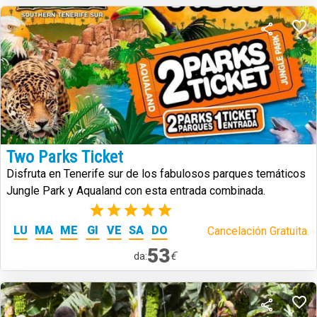
Two Parks Ticket
Disfruta en Tenerife sur de los fabulosos parques temáticos
Jungle Park y Aqualand con esta entrada combinada.
(2)
LU
MA
ME
GI
VE
SA
DO
Cancelación Gratuita.
53
€
da: