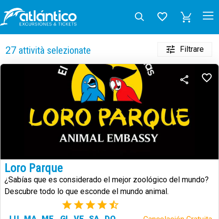
Filtrare
27
attività selezionate
Loro Parque
¿Sabías que es considerado el mejor zoológico del mundo?
Descubre todo lo que esconde el mundo animal.
(73)
LU
MA
ME
GI
VE
SA
DO