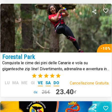
-10%
Forestal Park
Conquista le cime dei pini delle Canarie e vola su
gigantesche zip line! Divertimento, adrenalina e avventura in
mezzo alla natura.
(2)
LU
MA
ME
GI
VE
SA
DO
Cancellazione Gratuita.
23.40
26€
€
da: