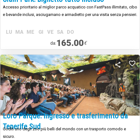
Accesso prioritario al miglior parco acquatico con FastPass illimitato, cibo
e bevande inclusi, asciugamano e armadietto per una visita senza pensieri.
LU
MA
ME
GI
VE
SA
DO
165.00
€
da:
Loro Parque: Ingresso e trasferimento da
Tenerife Sud
Goditi uno degli zoo più belli del mondo con un trasporto comodo e
sicuro.