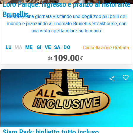
Loro Parque: Ingresso e pranzo al ristorante
Brunellis.
Godetevi una giornata visitando uno degli zoo più belli del
mondo e pranzando al rinomato Brunellis Steakhouse, con
una vista spettacolare sulloceano.
LU
MA
ME
GI
VE
SA
DO
Cancellazione Gratuita.
109.00
€
da:
Siam Park: biglietto tutto incluso