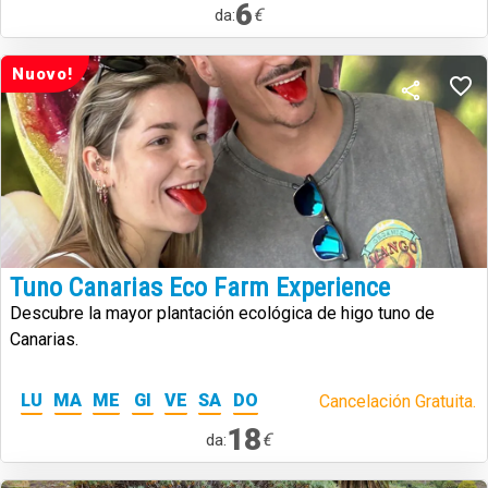
6
€
da:
Nuovo!
Tuno Canarias Eco Farm Experience
Descubre la mayor plantación ecológica de higo tuno de
Canarias.
LU
MA
ME
GI
VE
SA
DO
Cancelación Gratuita.
18
€
da: