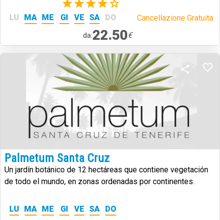
che combina storia, paesaggi vulcanici e biodiversità.
(2)
LU
MA
ME
GI
VE
SA
DO
Cancellazione Gratuita.
22.50
€
da:
Palmetum Santa Cruz
Un jardín botánico de 12 hectáreas que contiene vegetación
de todo el mundo, en zonas ordenadas por continentes.
LU
MA
ME
GI
VE
SA
DO