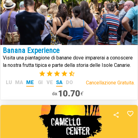
Banana Experience
Visita una piantagione di banane dove imparerai a conoscere
la nostra frutta tipica e parte della storia delle Isole Canarie.
(6)
LU
MA
ME
GI
VE
SA
DO
Cancellazione Gratuita.
10.70
€
da: