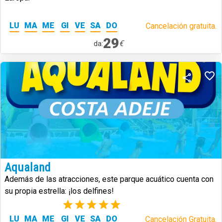
LU
MA
ME
GI
VE
SA
DO
Cancelación gratuita.
29
€
da:
Aqualand
Además de las atracciones, este parque acuático cuenta con
su propia estrella: ¡los delfines!
(1)
LU
MA
ME
GI
VE
SA
DO
Cancelación Gratuita.