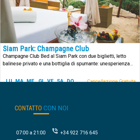
Siam Park: Champagne Club
Champagne Club Bed al Siam Park con due biglietti, letto
balinese privato e una bottiglia di spumante: unesperienza
VIP in uno dei migliori parchi acquatici del mondo.
LU
MA
ME
GI
VE
SA
DO
Cancellazione Gratuita.
250.00
€
da:
CONTATTO
CON NOI
07:00 a 21:00
+34 922 716 645