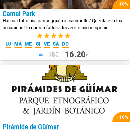
-10%
Camel Park
Hai mai fatto una passeggiata in cammello? Questa è la tua
occasione! In questa fattoria troverete anche specie
autoctone delle Isole Canarie.
(3)
LU
MA
ME
GI
VE
SA
DO
16.20
18€
€
da:
-10%
Pirámide de Güímar