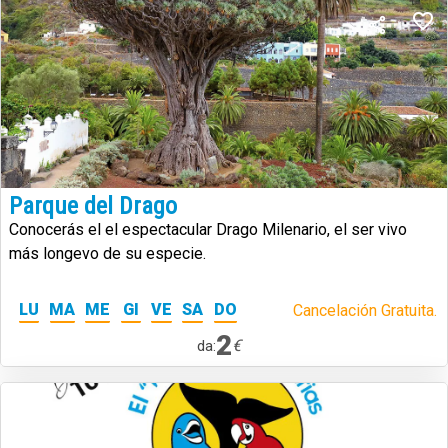
Parque del Drago
Conocerás el el espectacular Drago Milenario, el ser vivo
más longevo de su especie.
LU
MA
ME
GI
VE
SA
DO
Cancelación Gratuita.
2
€
da: