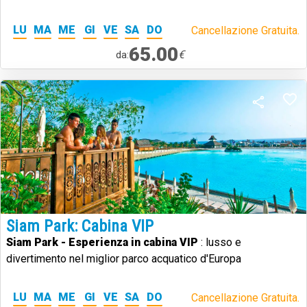
LU
MA
ME
GI
VE
SA
DO
Cancellazione Gratuita.
65.00
€
da:
Siam Park: Cabina VIP
Siam Park - Esperienza in cabina VIP
: lusso e
divertimento nel miglior parco acquatico d'Europa
LU
MA
ME
GI
VE
SA
DO
Cancellazione Gratuita.