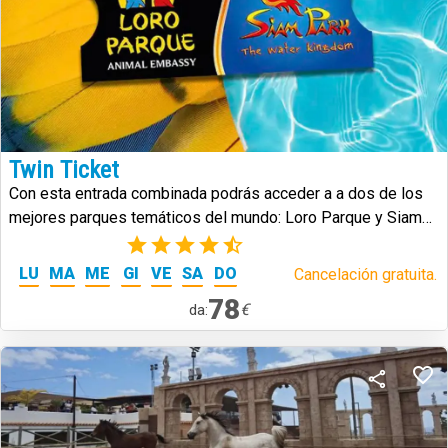
Twin Ticket
Con esta entrada combinada podrás acceder a a dos de los
mejores parques temáticos del mundo: Loro Parque y Siam
Park.
(25)
LU
MA
ME
GI
VE
SA
DO
Cancelación gratuita.
78
€
da: