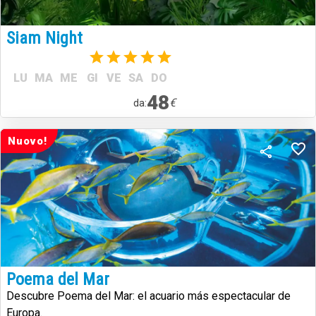
Siam Night
(1)
LU
MA
ME
GI
VE
SA
DO
48
€
da:
Nuovo!
Poema del Mar
Descubre Poema del Mar: el acuario más espectacular de
Europa.