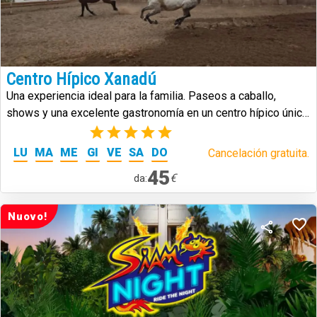
Centro Hípico Xanadú
Una experiencia ideal para la familia. Paseos a caballo,
shows y una excelente gastronomía en un centro hípico único
en Tenerife.
(1)
LU
MA
ME
GI
VE
SA
DO
Cancelación gratuita.
45
€
da:
Nuovo!