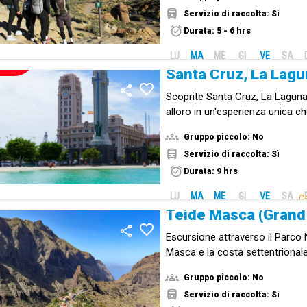
Servizio di raccolta: Sì
Durata: 5 - 6 hrs
LU
MA
ME
GI
VE
SA
NUOVO!
Scoprite Santa Cruz, La Laguna
alloro in un'esperienza unica ch
cultura e natura.
Gruppo piccolo: No
Servizio di raccolta: Sì
Durata: 9 hrs
LU
MA
ME
GI
VE
SA
Ca
Teide Masca (Grand
Escursione attraverso il Parco 
Masca e la costa settentrionale
Gruppo piccolo: No
Servizio di raccolta: Sì