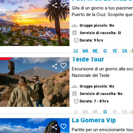
Gita di un giorno a tuo piaciment
Puerto de la Cruz. Scoprite ques
costa della Valle di Orotava.
Gruppo piccolo: No
Servizio di raccolta: Sì
Durata: 9 hrs
LU
MA
ME
GI
VE
SA
Ca
NUOVO!
Teide Tour
Escursione di un giorno alla sc
Nazionale del Teide.
Gruppo piccolo: No
Servizio di raccolta: No
Durata: 7 - 8 hrs
LU
MA
ME
GI
VE
SA
Ca
La Gomera Vip
Partite per un emozionante tou