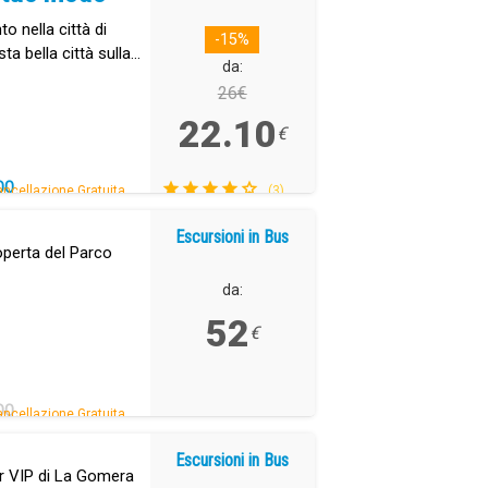
o nella città di
-15%
ta bella città sulla
da:
26€
22.10
€
DO
ncellazione Gratuita.
(3)
Escursioni in Bus
operta del Parco
da:
52
€
DO
ncellazione Gratuita.
Escursioni in Bus
r VIP di La Gomera