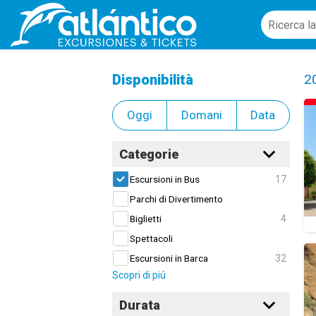
Escursioni in Bus
Cl
Disponibilità
2
Oggi
Domani
Data
Categorie
17
Escursioni in Bus
Parchi di Divertimento
4
Biglietti
Spettacoli
32
Escursioni in Barca
Scopri di piú
Durata