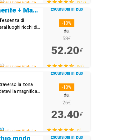
DO
ncellazione Gratuita.
(342)
Escursioni in Bus
Giro Dell Isola Di Tenerife + Masca
 l'essenza di
-10%
rai luoghi ricchi di
da:
58€
52.20
€
DO
ncellazione Gratuita.
(59)
Escursioni in Bus
ttraverso la zona
-10%
odetevi la magnifica
da:
a.
26€
23.40
€
DO
ncellazione Gratuita.
(1)
Escursioni in Bus
a tuo modo