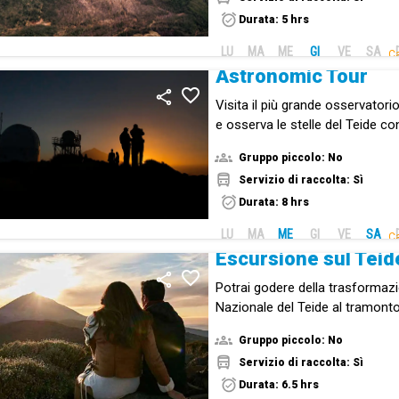
Durata: 5 hrs
LU
MA
ME
GI
VE
SA
Ca
Astronomic Tour
Visita il più grande osservator
e osserva le stelle del Teide co
raggio.
Gruppo piccolo: No
Servizio di raccolta: Sì
Durata: 8 hrs
LU
MA
ME
GI
VE
SA
Ca
Escursione sul Teid
Potrai godere della trasformaz
Nazionale del Teide al tramont
notte vedrai le stelle nel cielo d
Gruppo piccolo: No
Servizio di raccolta: Sì
Durata: 6.5 hrs