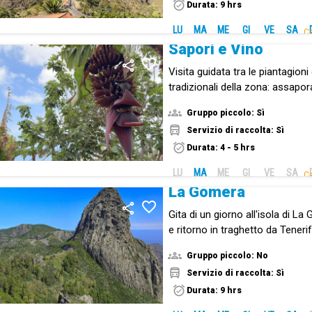
Durata: 9 hrs
LU
MA
ME
GI
VE
SA
Ca
Sapori e Vino
Visita guidata tra le piantagioni
tradizionali della zona: assapor
Gruppo piccolo: Sì
Servizio di raccolta: Sì
Durata: 4 - 5 hrs
LU
MA
ME
GI
VE
SA
Ca
La Gomera
Gita di un giorno all'isola di L
e ritorno in traghetto da Tenerif
Gruppo piccolo: No
Servizio di raccolta: Sì
Durata: 9 hrs