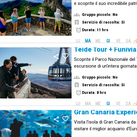
e scoprite il suo incredibile pa
culturale.
Gruppo piccolo: No
Servizio di raccolta: Sì
Durata: 11 hrs
LU
MA
ME
GI
VE
SA
C
Teide Tour + Funivia
Scoprite il Parco Nazionale del
escursione di un'intera giornata 
fino a 3.550 metri!
Gruppo piccolo: No
Servizio di raccolta: Sì
Durata: 8 hrs
LU
MA
ME
GI
VE
SA
Ca
Gran Canaria Exper
Visita l'isola di Gran Canaria da
visitare il miglior acquario d'E
la famosa distilleria Arehucas e 