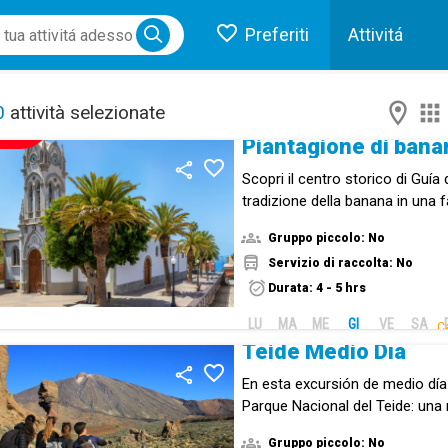
Preferiti
Attivitá
ose menu
0
attività selezionate
NUOVO!
Scopri il centro storico di Guía 
tradizione della banana in una f
Gruppo piccolo: No
Servizio di raccolta: No
Durata: 4 - 5 hrs
LU
MA
ME
GI
VE
SA
C
Teide Medio Día
En esta excursión de medio dí
Parque Nacional del Teide: una 
naturaleza que caracteriza a la 
Gruppo piccolo: No