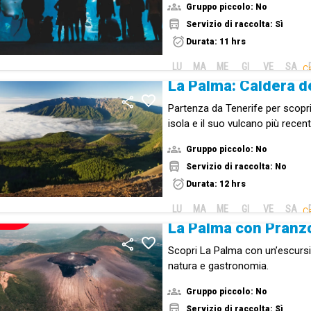
Gruppo piccolo: No
di Vegueta.
Servizio di raccolta: Sì
Durata: 11 hrs
LU
MA
ME
GI
VE
SA
Ca
Partenza da Tenerife per scopri
isola e il suo vulcano più recent
Gruppo piccolo: No
Servizio di raccolta: No
Durata: 12 hrs
LU
MA
ME
GI
VE
SA
Ca
NUOVO!
La Palma con Pranz
Scopri La Palma con un’escursio
natura e gastronomia.
Gruppo piccolo: No
Servizio di raccolta: Sì