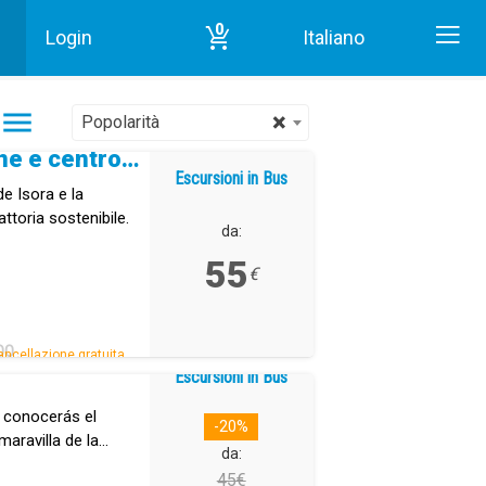
0
Login
Italiano
Inizio
Escursioni in Bus in Tenerife
×
Popolarità
Piantagione di banane e centro storico di Guía de Isora
Escursioni in Bus
de Isora e la
attoria sostenibile.
da:
55
€
DO
ancellazione gratuita.
Escursioni in Bus
a conocerás el
-20%
maravilla de la
da:
isla de Tenerife.
45€