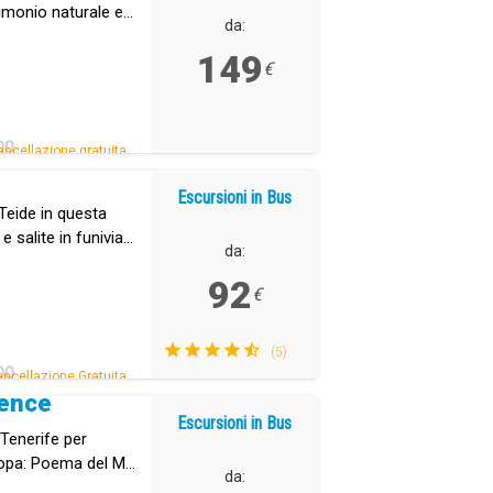
trimonio naturale e
da:
149
€
DO
ancellazione gratuita.
Escursioni in Bus
 Teide in questa
e salite in funivia
da:
92
€
(5)
DO
ncellazione Gratuita.
ience
Escursioni in Bus
 Tenerife per
uropa: Poema del Mar,
da:
il quartiere storico