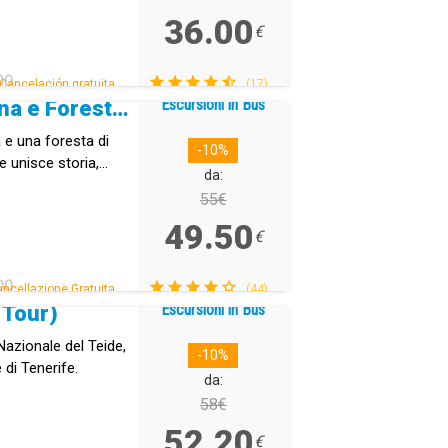
36.00
€
DO
Cancelación gratuita.
(17)
Escursioni in Bus
Santa Cruz, La Laguna e Foresta Laurisilva
 e una foresta di
-10%
e unisce storia,
da:
55€
49.50
€
DO
ncellazione Gratuita.
(44)
Escursioni in Bus
 Tour)
Nazionale del Teide,
-10%
 di Tenerife.
da:
58€
52.20
€