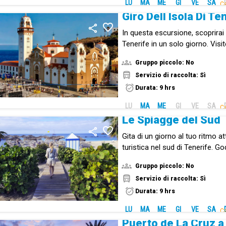
LU
MA
ME
GI
VE
SA
Ca
In questa escursione, scoprirai
Tenerife in un solo giorno. Visite
cultura e storia.
Gruppo piccolo: No
Servizio di raccolta: Sì
Durata: 9 hrs
LU
MA
ME
GI
VE
SA
Ca
Le Spiagge del Sud
Gita di un giorno al tuo ritmo a
turistica nel sud di Tenerife. G
e soleggiata costa sud dell'isol
Gruppo piccolo: No
Servizio di raccolta: Sì
Durata: 9 hrs
LU
MA
ME
GI
VE
SA
Ca
Puerto de La Cruz 