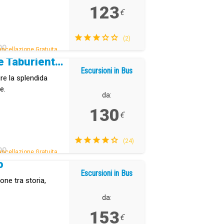
123
€
(2)
DO
ncellazione Gratuita.
La Palma: Caldera de Taburiente e vulcano Tajogaite
Escursioni in Bus
re la splendida
e.
da:
130
€
(24)
DO
ncellazione Gratuita.
o
Escursioni in Bus
ne tra storia,
da:
153
€