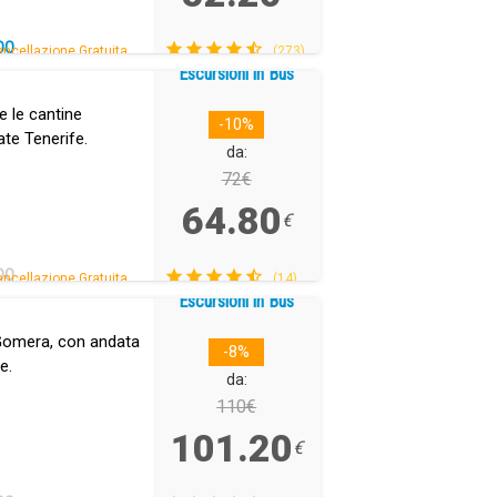
DO
ncellazione Gratuita.
(273)
Escursioni in Bus
 e le cantine
-10%
ate Tenerife.
da:
72€
64.80
€
DO
ncellazione Gratuita.
(14)
Escursioni in Bus
a Gomera, con andata
-8%
e.
da:
110€
101.20
€