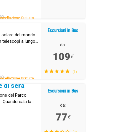
DO
ncellazione Gratuita.
Escursioni in Bus
io solare del mondo
n telescopi a lungo
da:
109
€
(1)
DO
ncellazione Gratuita.
e di sera
Escursioni in Bus
ione del Parco
o. Quando cala la
da:
el Teide.
77
€