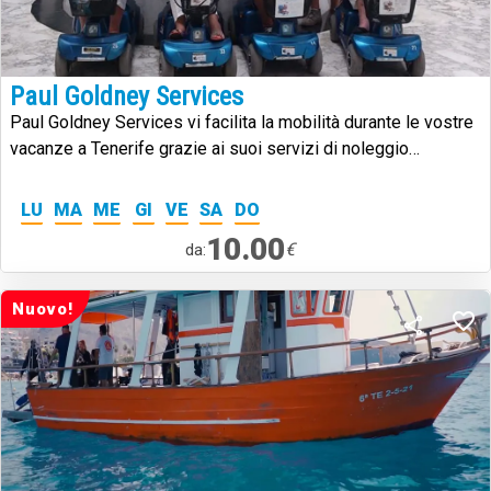
Paul Goldney Services
Paul Goldney Services vi facilita la mobilità durante le vostre
vacanze a Tenerife grazie ai suoi servizi di noleggio
di scooter elettrici per la mobilità, sedie a rotelle manuali e
deambulatori nel sud di Tenerife.
LU
MA
ME
GI
VE
SA
DO
10.00
€
da:
Nuovo!