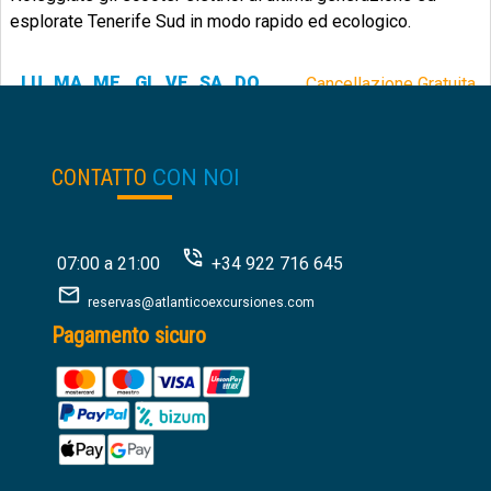
esplorate Tenerife Sud in modo rapido ed ecologico.
LU
MA
ME
GI
VE
SA
DO
Cancellazione Gratuita.
25.00
€
da:
CONTATTO
CON NOI
07:00 a 21:00
+34 922 716 645
reservas@atlanticoexcursiones.com
Pagamento sicuro