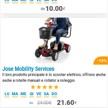
10.00
€
da:
-10%
Jose Mobility Services
Il loro prodotto principale è lo scooter elettrico, offrono anche
sedie a rotelle manuali e rollator a noleggio.
(2)
LU
MA
ME
GI
VE
SA
DO
21.60
24.00€
€
da: