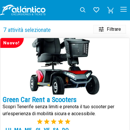
Filtrare
7
attività selezionate
Nuovo!
Green Car Rent a Scooters
Scopri Tenerife senza limiti e prenota il tuo scooter per
un’esperienza di mobilità sicura e accessibile.
(1)
LU
MA
ME
GI
VE
SA
DO