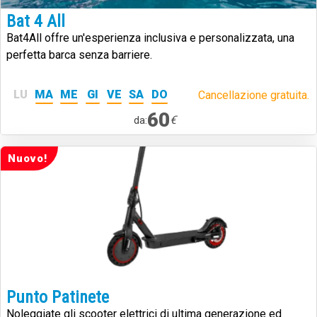
Bat 4 All
Bat4All offre un'esperienza inclusiva e personalizzata, una
perfetta barca senza barriere.
LU
MA
ME
GI
VE
SA
DO
Cancellazione gratuita.
60
€
da:
Nuovo!
Punto Patinete
Noleggiate gli scooter elettrici di ultima generazione ed